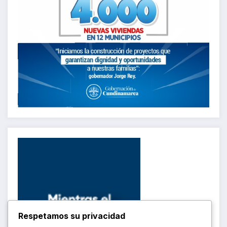
Respetamos su privacidad