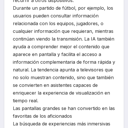
recurrir a otros dispositivos.
Durante un partido de fútbol, por ejemplo, los
usuarios pueden consultar información
relacionada con los equipos, jugadores, o
cualquier información que requieran, mientras
continúan viendo la transmisión. La IA también
ayuda a comprender mejor el contenido que
aparece en pantalla y facilita el acceso a
información complementaria de forma rápida y
natural. La tendencia apunta a televisores que
no solo muestran contenido, sino que también
se convierten en asistentes capaces de
enriquecer la experiencia de visualización en
tiempo real.
Las pantallas grandes se han convertido en las
favoritas de los aficionados
La búsqueda de experiencias más inmersivas