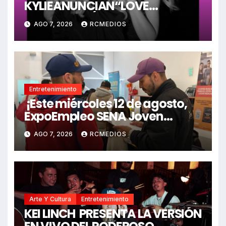
KYLIEANUNCIAN“LOVE
SENSATION (AFTERHOURS
AGO 7, 2026
RCMEDIOS
MIX)”
Entretenimiento
¡Este miércoles 12 de agosto,
ExpoEmpleo SENA Joven
ofrece 1.220 oportunidades
AGO 7, 2026
RCMEDIOS
laborales para la juventud de
Cundinamarca!
Arte Y Cultura
Entretenimiento
KEI LINCH PRESENTA LA VERSIÓN