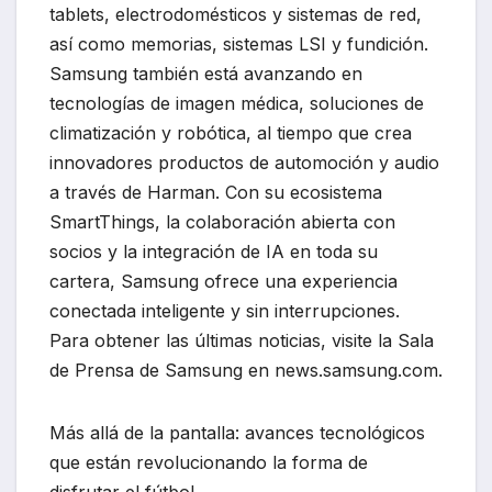
tablets, electrodomésticos y sistemas de red,
así como memorias, sistemas LSI y fundición.
Samsung también está avanzando en
tecnologías de imagen médica, soluciones de
climatización y robótica, al tiempo que crea
innovadores productos de automoción y audio
a través de Harman. Con su ecosistema
SmartThings, la colaboración abierta con
socios y la integración de IA en toda su
cartera, Samsung ofrece una experiencia
conectada inteligente y sin interrupciones.
Para obtener las últimas noticias, visite la Sala
de Prensa de Samsung en news.samsung.com.
Más allá de la pantalla: avances tecnológicos
que están revolucionando la forma de
disfrutar el fútbol