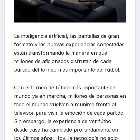
La inteligencia artificial, las pantallas de gran
formato y las nuevas experiencias conectadas
están transformando la manera en que
millones de aficionados disfrutan de cada
partido del torneo más importante del fútbol.
Con el torneo de fútbol más importante del
mundo ya en marcha, millones de personas en
todo el mundo vuelven a reunirse frente al
televisor para vivir la emoción de cada partido.
Sin embargo, la experiencia de ver fútbol
desde casa ha cambiado profundamente en
los últimos años. Hoy, la tecnología no solo