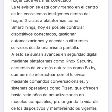
hogar cada vez más conectado
La televisión se está convirtiendo en el centro
de los ecosistemas inteligentes dentro del
hogar. Gracias a plataformas como
SmartThings, hoy es posible controlar
dispositivos conectados, gestionar
automatizaciones y acceder a diferentes
servicios desde una misma pantalla.
A esto se suman avances en seguridad digital
mediante plataformas como Knox Security,
asistentes de voz más naturales como Bixby,
que permite interactuar con el televisor
mediante comandos conversacionales, y
sistemas operativos como Tizen, que ofrecen
hasta siete años de actualizaciones en
modelos compatibles, prolongando la vida útil
de los dispositivos y manteniéndolos vigentes