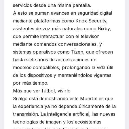
servicios desde una misma pantalla.
A esto se suman avances en seguridad digital
mediante plataformas como Knox Security,
asistentes de voz más naturales como Bixby,
que permite interactuar con el televisor
mediante comandos conversacionales, y
sistemas operativos como Tizen, que ofrecen
hasta siete años de actualizaciones en
modelos compatibles, prolongando la vida útil
de los dispositivos y manteniéndolos vigentes
por más tiempo.
Más que ver fútbol, vivirlo
Si algo está demostrando este Mundial es que
la experiencia ya no depende únicamente de la
transmisión. La inteligencia artificial, las nuevas
tecnologías de imagen y los ecosistemas