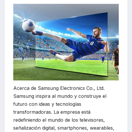
Acerca de Samsung Electronics Co., Ltd.
Samsung inspira al mundo y construye el
futuro con ideas y tecnologías
transformadoras. La empresa está
redefiniendo el mundo de los televisores,
señalización digital, smartphones, wearables,