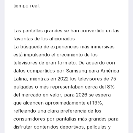
tiempo real.
Las pantallas grandes se han convertido en las
favoritas de los aficionados
La búsqueda de experiencias más inmersivas
está impulsando el crecimiento de los
televisores de gran formato. De acuerdo con
datos compartidos por Samsung para América
Latina, mientras en 2022 los televisores de 75
pulgadas o más representaban cerca del 8%
del mercado en valor, para 2026 se espera
que alcancen aproximadamente el 19%,
reflejando una clara preferencia de los
consumidores por pantallas más grandes para
disfrutar contenidos deportivos, películas y