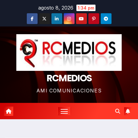
Saltar
agosto 8, 2026
1:34 pm
al
contenido
RCMEDIOS
AMI COMUNICACIONES