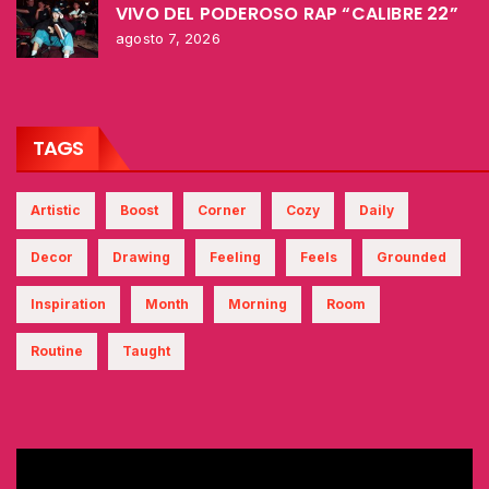
VIVO DEL PODEROSO RAP “CALIBRE 22”
agosto 7, 2026
TAGS
Artistic
Boost
Corner
Cozy
Daily
Decor
Drawing
Feeling
Feels
Grounded
Inspiration
Month
Morning
Room
Routine
Taught