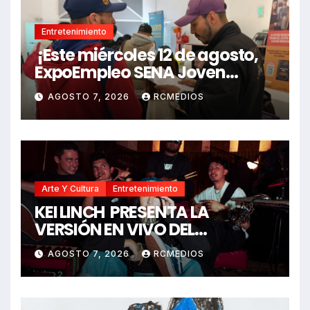
Entretenimiento
¡Este miércoles 12 de agosto,
ExpoEmpleo SENA Joven
ofrece 1.220 oportunidades
AGOSTO 7, 2026
RCMEDIOS
laborales para la juventud de
Cundinamarca!
Arte Y Cultura
Entretenimiento
KEI LINCH PRESENTA LA
VERSIÓN EN VIVO DEL
PODEROSO RAP “CALIBRE 22”
AGOSTO 7, 2026
RCMEDIOS