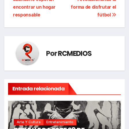
entradas
encontrar un hogar
forma de disfrutar el
responsable
fútbol
Por
RCMEDIOS
Entrada relacionada
Arte Y Cultura
Entretenimiento