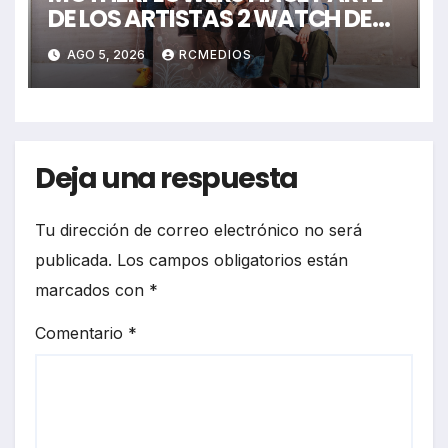
DE LOS ARTISTAS 2 WATCH DE
LOS PREMIOS JUVENTUD 2026
AGO 5, 2026
RCMEDIOS
Deja una respuesta
Tu dirección de correo electrónico no será
publicada.
Los campos obligatorios están
marcados con
*
Comentario
*