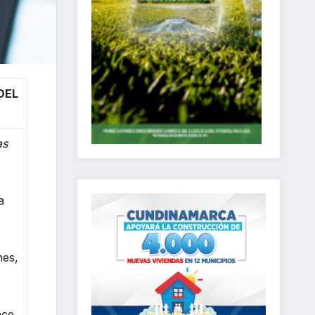
DEL
as
a
nes,
ace