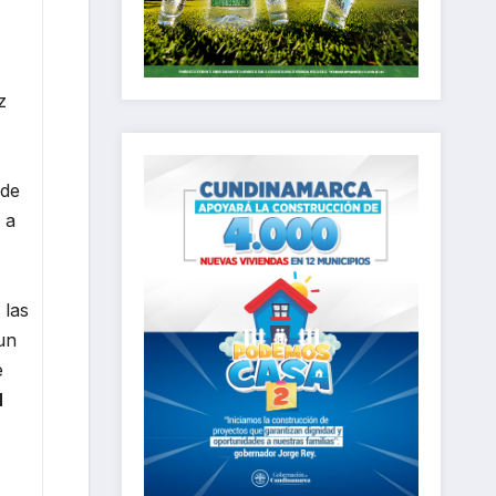
z
 de
 a
 las
un
e
N