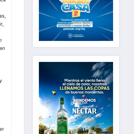
es,
r,
n
en
y
er