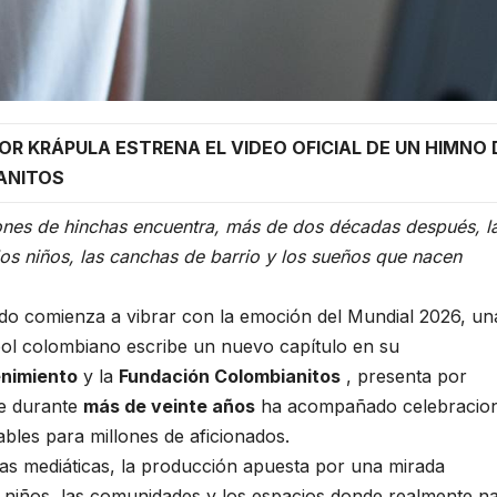
OR KRÁPULA ESTRENA EL VIDEO OFICIAL DE UN HIMNO 
ANITOS
es de hinchas encuentra, más de dos décadas después, l
os niños, las canchas de barrio y los sueños que nacen
o comienza a vibrar con la emoción del Mundial 2026, un
bol colombiano escribe un nuevo capítulo en su
nimiento
y la
Fundación Colombianitos
, presenta por
que durante
más de veinte años
ha acompañado celebracio
bles para millones de aficionados.
uras mediáticas, la producción apuesta por una mirada
 niños, las comunidades y los espacios donde realmente n