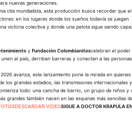
ara nuevas generaciones.
a cita mundialista, esta producción busca recordar que el
ectores: en los lugares donde los sueños todavía se juegan
a victoria colectiva y donde una pelota sigue siendo capa
etenimiento
y
Fundación Colombianitos
celebran el poder
unen al país, derriban barreras y conectan a las personas
l 2026 avanza, este lanzamiento pone la mirada en quienes
de los grandes estadios, las transmisiones internacionales y
comienza todo: una cancha de barrio, un grupo de niños y 
ás grandes también nacen en las esquinas más sencillas d
FOTOS
DESCARGAR VIDEO
SIGUE A DOCTOR KRAPULA E