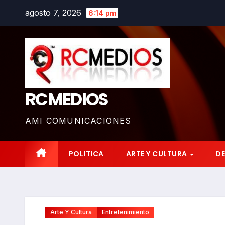
Saltar
agosto 7, 2026
6:14 pm
al
contenido
RCMEDIOS
AMI COMUNICACIONES
POLITICA
ARTE Y CULTURA
D
Arte Y Cultura
Entretenimiento