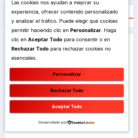
Las cookies nos ayudan a mejorar su
Categorias
experiencia, ofrecer contenido personalizado
y analizar el tráfico. Puede elegir qué cookies
permitir haciendo clic en
Personalizar
. Haga
clic en
Aceptar Todo
para consentir o en
Arte y Cultura
Rechazar Todo
para rechazar cookies no
esenciales.
Conflict
Personalizar
Democracy
Rechazar Todo
Deporte
Aceptar Todo
Deportes
Desarrollado por
Entretenimiento