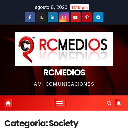
Saltar
agosto 8, 2026
11:16 pm
al
contenido
RCMEDIOS
AMI COMUNICACIONES
Categoría:
Society