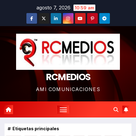
Saltar
agosto 7, 2026
10:59 am
al
contenido
RCMEDIOS
AMI COMUNICACIONES
Etiquetas principales