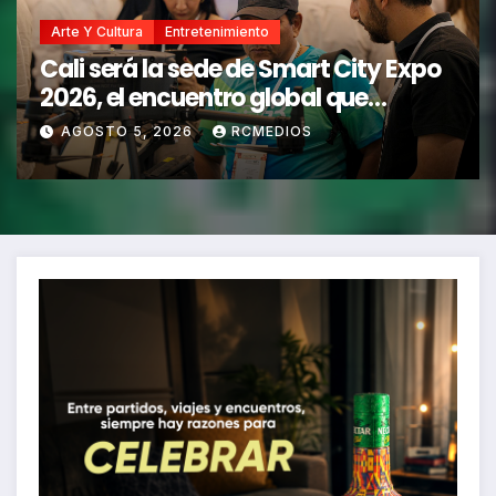
Arte Y Cultura
Entretenimiento
Cali será la sede de Smart City Expo
2026, el encuentro global que
impulsa ciudades biointeligentes
AGOSTO 5, 2026
RCMEDIOS