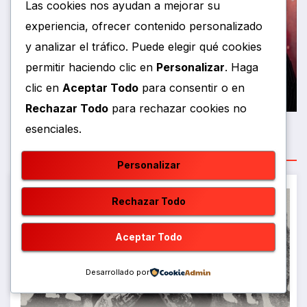
Las cookies nos ayudan a mejorar su
experiencia, ofrecer contenido personalizado
Entretenimiento
Flora Martínez regresa a las
y analizar el tráfico. Puede elegir qué cookies
tablas con una versión
permitir haciendo clic en
Personalizar
. Haga
renovadade su maravillosa
clic en
Aceptar Todo
para consentir o en
AGOSTO 5, 2026
RCMEDIOS
obraFrida Libre
Rechazar Todo
para rechazar cookies no
esenciales.
Latest News
Personalizar
Rechazar Todo
Aceptar Todo
Desarrollado por