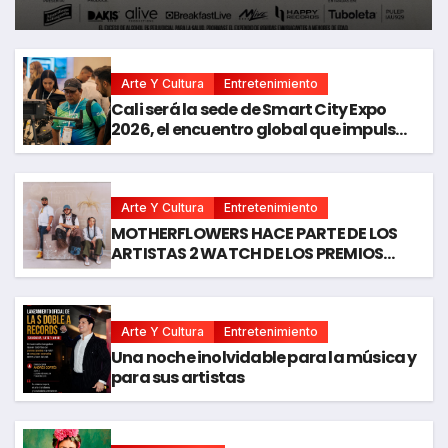
BOLETERÍA DE «BORONDOTOUR»
Arte Y Cultura
Entretenimiento
Cali será la sede de Smart City Expo
2026, el encuentro global que impulsa
ciudades biointeligentes
Arte Y Cultura
Entretenimiento
MOTHERFLOWERS HACE PARTE DE LOS
ARTISTAS 2 WATCH DE LOS PREMIOS
JUVENTUD 2026
Arte Y Cultura
Entretenimiento
Una noche inolvidable para la música y
para sus artistas