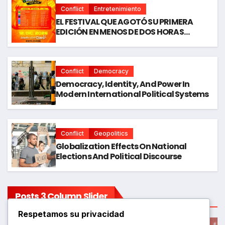
Conflict
Entretenimiento
EL FESTIVAL QUE AGOTÓ SU PRIMERA
EDICIÓN EN MENOS DE DOS HORAS
ESTÁDE REGRESO: ÓRALE WEY FEST MEXA
ANUNCIA SU EDICIÓN 2026
Conflict
Democracy
Democracy, Identity, And Power In
Modern International Political Systems
Conflict
Geopolitics
Globalization Effects On National
Elections And Political Discourse
Posts 3 Column Slider
Respetamos su privacidad