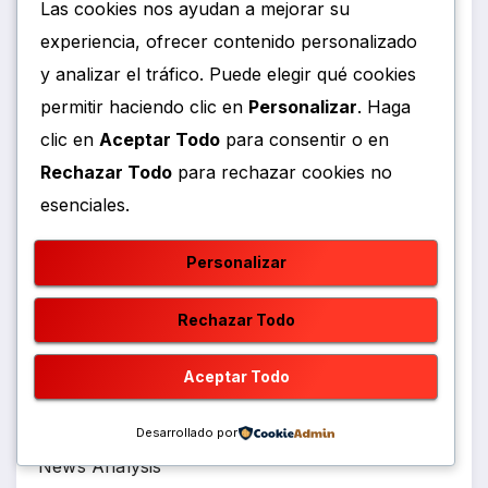
Arte y Cultura
Las cookies nos ayudan a mejorar su
experiencia, ofrecer contenido personalizado
Conflict
y analizar el tráfico. Puede elegir qué cookies
permitir haciendo clic en
Personalizar
. Haga
Democracy
clic en
Aceptar Todo
para consentir o en
Rechazar Todo
para rechazar cookies no
Deporte
esenciales.
Deportes
Personalizar
Entretenimiento
Rechazar Todo
Gastronomia
Aceptar Todo
Geopolitics
Desarrollado por
News Analysis