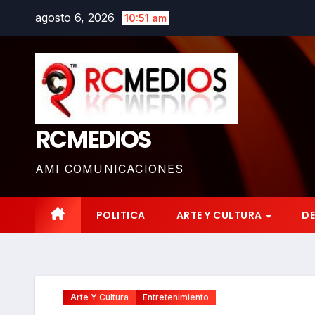
Saltar
agosto 6, 2026
10:51 am
al
contenido
RCMEDIOS
AMI COMUNICACIONES
POLITICA
ARTE Y CULTURA
D
Arte Y Cultura
Entretenimiento