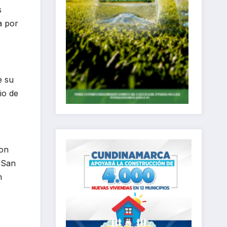
s
a por
e su
io de
con
o San
n