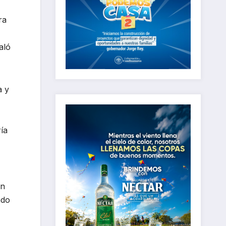
ra
aló
a y
ría
un
ado