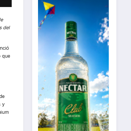
de
s del
nció
o que
 de
s y
mium