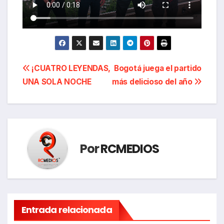
Navegación
¡CUATRO LEYENDAS,
Bogotá juega el partido
UNA SOLA NOCHE
más delicioso del año
de
entradas
Por
RCMEDIOS
Entrada relacionada