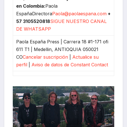
en Colombia:
Paola
EspañaDirectora
Paola@paolaespana.com
+
57 3105520818
SIGUE NUESTRO CANAL
DE WHATSAPP
Paola España Press | Carrera 18 #1-171 ofi
611 T1 | Medellin, ANTIOQUIA 050021
CO
Cancelar suscripción
|
Actualice su
perfil
|
Aviso de datos de Constant Contact