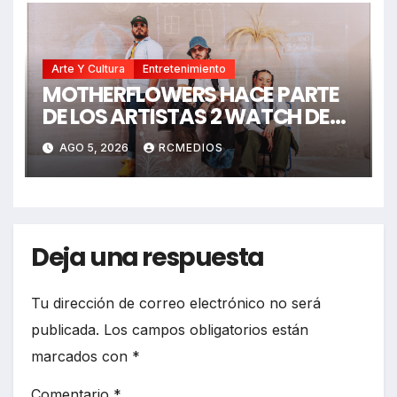
Arte Y Cultura
Entretenimiento
MOTHERFLOWERS HACE PARTE
DE LOS ARTISTAS 2 WATCH DE
LOS PREMIOS JUVENTUD 2026
AGO 5, 2026
RCMEDIOS
Deja una respuesta
Tu dirección de correo electrónico no será
publicada.
Los campos obligatorios están
marcados con
*
Comentario
*