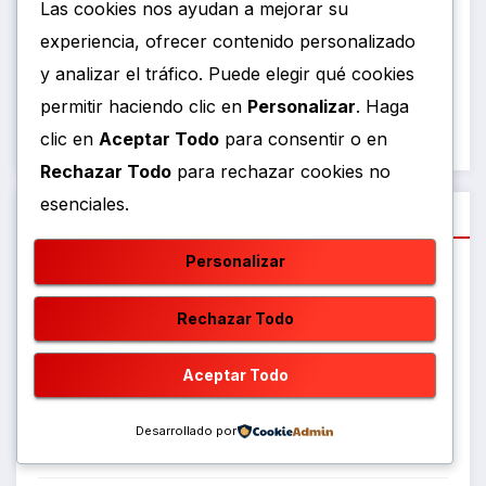
Las cookies nos ayudan a mejorar su
A WordPress Commenter
en
JUMA ROMPE
experiencia, ofrecer contenido personalizado
ESQUEMAS CON “MY LOVA”, EL SENCILLO QUE
y analizar el tráfico. Puede elegir qué cookies
REDEFINE SU PROPUESTA ARTÍSTICA Y
permitir haciendo clic en
Personalizar
. Haga
PROMETE ENCENDER LAS NOCHES DE FIESTA
clic en
Aceptar Todo
para consentir o en
Rechazar Todo
para rechazar cookies no
esenciales.
Archivos
Personalizar
agosto 2026
Rechazar Todo
julio 2026
Aceptar Todo
junio 2026
Desarrollado por
mayo 2026