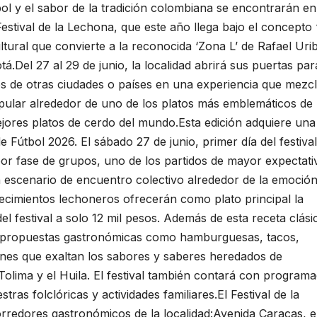
bol y el sabor de la tradición colombiana se encontrarán e
estival de la Lechona, que este año llega bajo el concepto 
ltural que convierte a la reconocida ‘Zona L’ de Rafael Uri
.Del 27 al 29 de junio, la localidad abrirá sus puertas par
tes de otras ciudades o países en una experiencia que mezc
pular alrededor de uno de los platos más emblemáticos de 
ejores platos de cerdo del mundo.Esta edición adquiere una
e Fútbol 2026. El sábado 27 de junio, primer día del festival
or fase de grupos, uno de los partidos de mayor expectati
 escenario de encuentro colectivo alrededor de la emoció
lecimientos lechoneros ofrecerán como plato principal la
el festival a solo 12 mil pesos. Además de esta receta clási
as propuestas gastronómicas como hamburguesas, tacos,
nes que exaltan los sabores y saberes heredados de
olima y el Huila. El festival también contará con programa
ras folclóricas y actividades familiares.El Festival de la
orredores gastronómicos de la localidad:Avenida Caracas, e