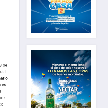
29 de
 del
nario
a es
l
 por
co