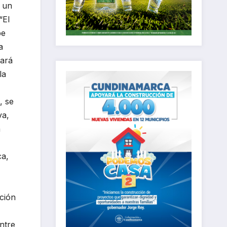
n un
“El
be
a
lará
la
, se
va,
n
ca,
ción
ntre