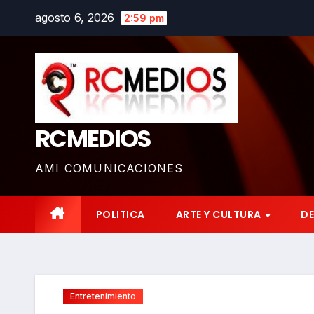
Saltar
agosto 6, 2026
2:59 pm
al
contenido
RCMEDIOS
AMI COMUNICACIONES
POLITICA
ARTE Y CULTURA
D
Entretenimiento