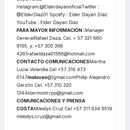
Instagram:@ElderdayanoficialTwitter :
@EllderDiaz01 Spotify : Elder Dayán Díaz
YouTube : Elder Dayan Diaz
PARA MAYOR INFORMACIÓN :
Manager
GeneralRafael Daza. Cel. + 57 321 660
9195. y. +57 300 398
4261rafaeldaza01588@hotmail.com
CONTACTO COMUNICACIONES
Martha
Lucia Velandia Cel +57 316 473
6147
maluveo
@)gmail.comPhilip Alejandro
Garzón Cel. +57 310 320
1344starmostrrpp@gmail.com
COMUNICACIONES Y PRENSA
COSTA
Mileidys Cruz Cel +57 311 634 8519
mileidys.cruz@gmail.com