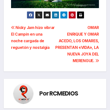
Navegación
Nicky Jam hizo vibrar
OMAR
El Campín en una
ENRIQUE Y OMAR
de
noche cargada de
ACEDO, LOS OMARES,
entradas
reguetón y nostalgia
PRESENTAN «VIDA», LA
NUEVA JOYA DEL
MERENGUE.
Por
RCMEDIOS