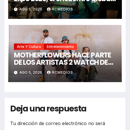
que impulsa ciudades
AGO 5, 2026
RCMEDIOS
biointeligentes
Arte Y Cultura
Entretenimiento
MOTHERFLOWERS HACE PARTE
DE LOS ARTISTAS 2 WATCH DE
LOS PREMIOS JUVENTUD 2026
AGO 5, 2026
RCMEDIOS
Deja una respuesta
Tu dirección de correo electrónico no será