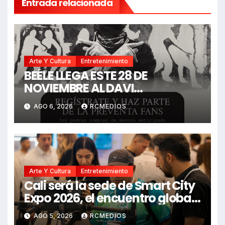
Entrada relacionada
Arte Y Cultura
Entretenimiento
BEÉLE LLEGA ESTE 28 DE
NOVIEMBRE AL DAVI
ARENA.COMIENZA LA VENTA DE
AGO 6, 2026
RCMEDIOS
BOLETERÍA DE «BORONDOTOUR»
Arte Y Cultura
Entretenimiento
Cali será la sede de Smart City
Expo 2026, el encuentro global
que impulsa ciudades
AGO 5, 2026
RCMEDIOS
biointeligentes