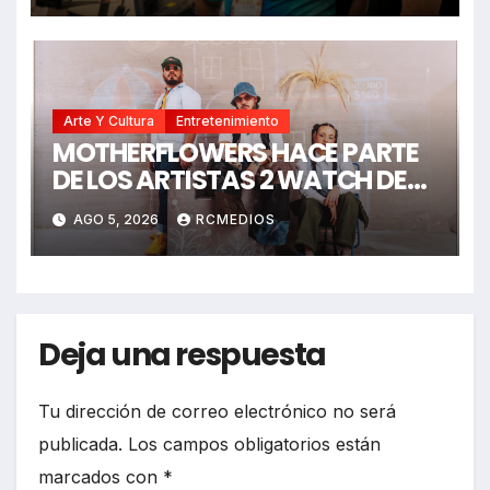
Arte Y Cultura
Entretenimiento
MOTHERFLOWERS HACE PARTE
DE LOS ARTISTAS 2 WATCH DE
LOS PREMIOS JUVENTUD 2026
AGO 5, 2026
RCMEDIOS
Deja una respuesta
Tu dirección de correo electrónico no será
publicada.
Los campos obligatorios están
marcados con
*