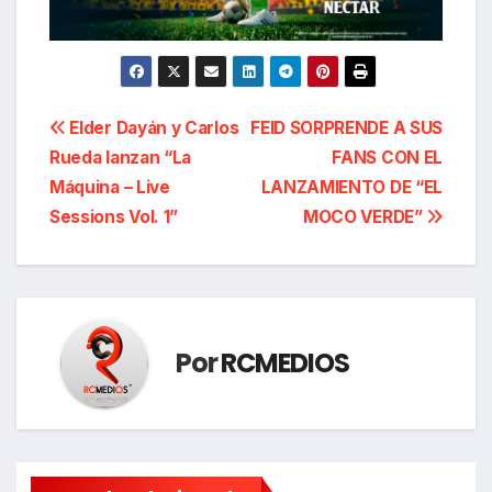
Navegación
Elder Dayán y Carlos
FEID SORPRENDE A SUS
Rueda lanzan “La
FANS CON EL
de
Máquina – Live
LANZAMIENTO DE “EL
entradas
Sessions Vol. 1”
MOCO VERDE”
Por
RCMEDIOS