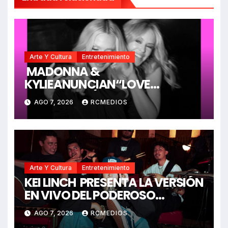
Arte Y Cultura
Entretenimiento
MADONNA &
KYLIEANUNCIAN“LOVE
SENSATION (AFTERHOURS
AGO 7, 2026
RCMEDIOS
MIX)”
Arte Y Cultura
Entretenimiento
KEI LINCH PRESENTA LA VERSIÓN
EN VIVO DEL PODEROSO
RAP “CALIBRE 22”
AGO 7, 2026
RCMEDIOS