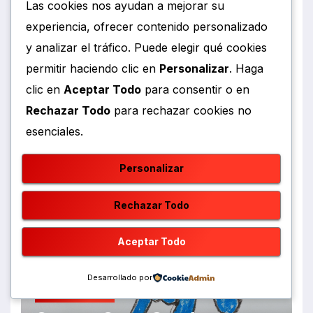
¡Este miércoles 12 de agosto,
Las cookies nos ayudan a mejorar su
ExpoEmpleo SENA Joven
experiencia, ofrecer contenido personalizado
ofrece 1.220 oportunidades
AGOSTO 7, 2026
RCMEDIOS
y analizar el tráfico. Puede elegir qué cookies
laborales para la juventud de
Cundinamarca!
permitir haciendo clic en
Personalizar
. Haga
clic en
Aceptar Todo
para consentir o en
Rechazar Todo
para rechazar cookies no
esenciales.
Arte Y Cultura
Entretenimiento
KEI LINCH PRESENTA LA
Personalizar
VERSIÓN EN VIVO DEL
PODEROSO RAP “CALIBRE 22”
AGOSTO 7, 2026
RCMEDIOS
Rechazar Todo
Aceptar Todo
Desarrollado por
Entretenimiento