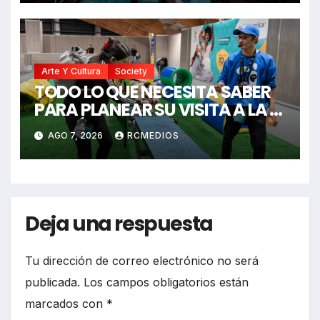
Arte Y Cultura
Society
TODO LO QUE NECESITA SABER
PARA PLANEAR SU VISITA A LA XI
EDICIÓN DE EXPOPET
AGO 7, 2026
RCMEDIOS
Deja una respuesta
Tu dirección de correo electrónico no será
publicada.
Los campos obligatorios están
marcados con
*