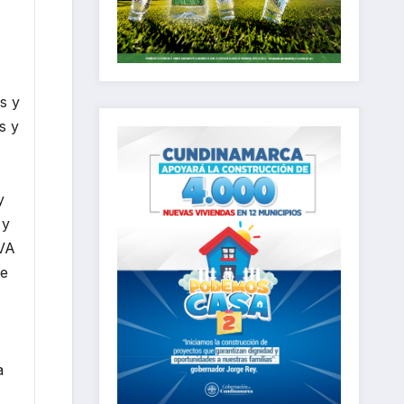
s y
s y
y
 y
VA
de
a