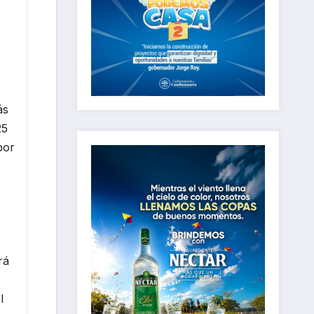
ás
25
por
rá
l