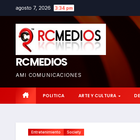
Saltar
agosto 7, 2026
3:34 pm
al
contenido
RCMEDIOS
AMI COMUNICACIONES
POLITICA
ARTE Y CULTURA
D
Entretenimiento
Society