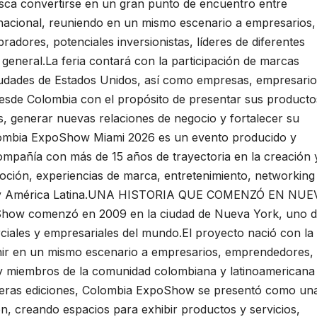
a convertirse en un gran punto de encuentro entre
nacional, reuniendo en un mismo escenario a empresarios,
dores, potenciales inversionistas, líderes de diferentes
 general.La feria contará con la participación de marcas
iudades de Estados Unidos, así como empresas, empresario
esde Colombia con el propósito de presentar sus producto
s, generar nuevas relaciones de negocio y fortalecer su
lombia ExpoShow Miami 2026 es un evento producido y
mpañía con más de 15 años de trayectoria en la creación 
ción, experiencias de marca, entretenimiento, networking
os y América Latina.UNA HISTORIA QUE COMENZÓ EN NUE
Show comenzó en 2009 en la ciudad de Nueva York, uno 
rciales y empresariales del mundo.El proyecto nació con la
unir en un mismo escenario a empresarios, emprendedores,
as y miembros de la comunidad colombiana y latinoamericana
meras ediciones, Colombia ExpoShow se presentó como un
ón, creando espacios para exhibir productos y servicios,