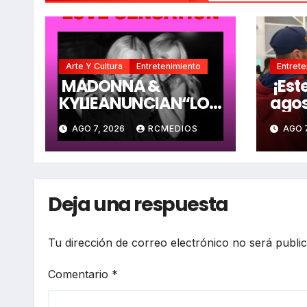
Arte Y Cultura
Entretenimiento
Entrete
MADONNA &
¡Est
KYLIEANUNCIAN“LOV
agos
E SENSATION
SENA
AGO 7, 2026
RCMEDIOS
AGO 7
(AFTERHOURS MIX)”
1.22
labo
juve
Cun
Deja una respuesta
Tu dirección de correo electrónico no será publi
Comentario
*