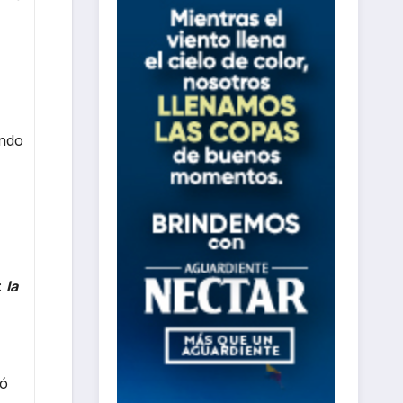
undo
:
la
zó