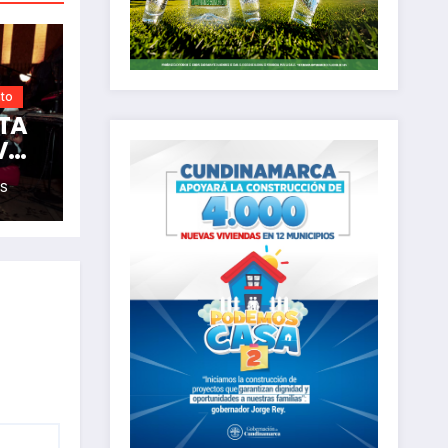
nto
NTA
IVO
S