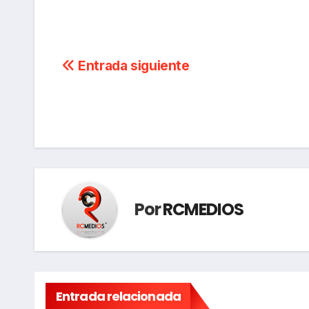
Navegación
Entrada siguiente
de
entradas
Por
RCMEDIOS
Entrada relacionada