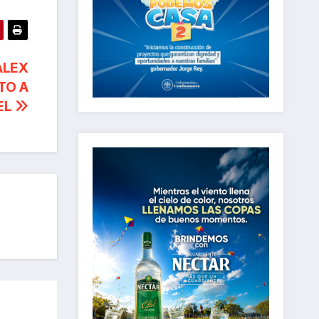
ALEX
TO A
IEL