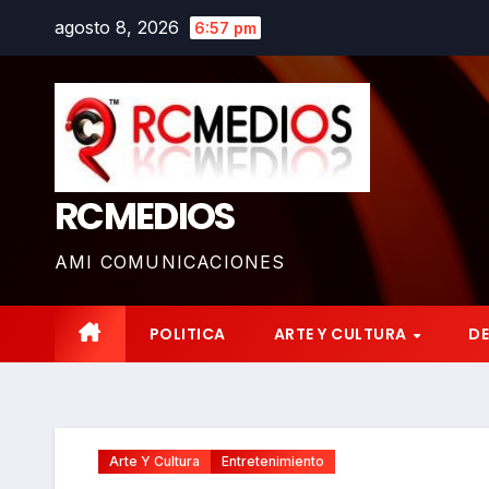
Saltar
agosto 8, 2026
6:57 pm
al
contenido
RCMEDIOS
AMI COMUNICACIONES
POLITICA
ARTE Y CULTURA
D
Arte Y Cultura
Entretenimiento