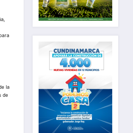
ia,
 para
de la
s de