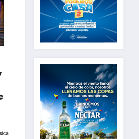
y
e
sica