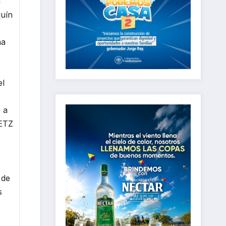
a
quín
na
el
, a
METZ
 de
s