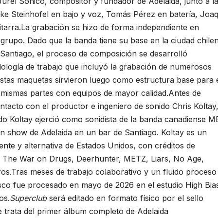
urel Sónico, compositor y fundador de Adelaida, junto a l
nke Steinhofel en bajo y voz, Tomás Pérez en batería, Joa
uitarra.La grabación se hizo de forma independiente en
grupo. Dado que la banda tiene su base en la ciudad chile
Santiago, el proceso de composición se desarrolló
dología de trabajo que incluyó la grabación de numerosos
Estas maquetas sirvieron luego como estructura base para 
as mismas partes con equipos de mayor calidad.Antes de
ontacto con el productor e ingeniero de sonido Chris Koltay
do Koltay ejerció como sonidista de la banda canadiense 
 un show de Adelaida en un bar de Santiago. Koltay es un
nte y alternativa de Estados Unidos, con créditos de
mo The War on Drugs, Deerhunter, METZ, Liars, No Age,
ros.Tras meses de trabajo colaborativo y un fluido proceso
disco fue procesado en mayo de 2026 en el estudio High Bia
os.
Superclub
será editado en formato físico por el sello
Se trata del primer álbum completo de Adelaida