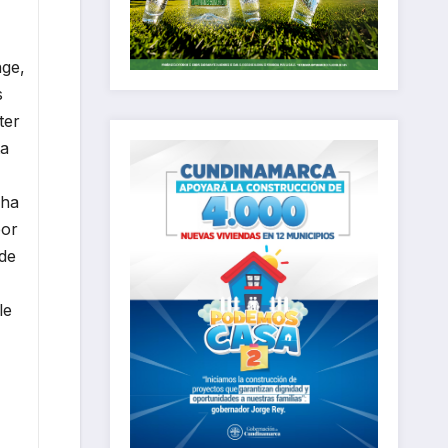
nge,
s
ter
ta
 ha
por
 de
le