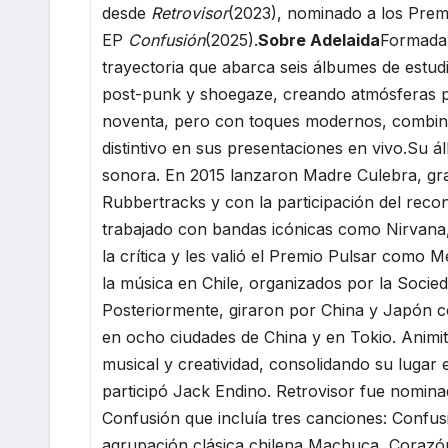
desde
Retrovisor
(2023), nominado a los Prem
EP
Confusión
(2025).
Sobre Adelaida
Formada 
trayectoria que abarca seis álbumes de estud
post-punk y shoegaze, creando atmósferas po
noventa, pero con toques modernos, combina
distintivo en sus presentaciones en vivo.Su 
sonora. En 2015 lanzaron Madre Culebra, gra
Rubbertracks y con la participación del reco
trabajado con bandas icónicas como Nirvan
la crítica y les valió el Premio Pulsar como 
la música en Chile, organizados por la Socie
Posteriormente, giraron por China y Japón c
en ocho ciudades de China y en Tokio. Animit
musical y creatividad, consolidando su lugar
participó Jack Endino. Retrovisor fue nomin
Confusión que incluía tres canciones: Confusi
agrupación clásica chilena Machuca, Corazón