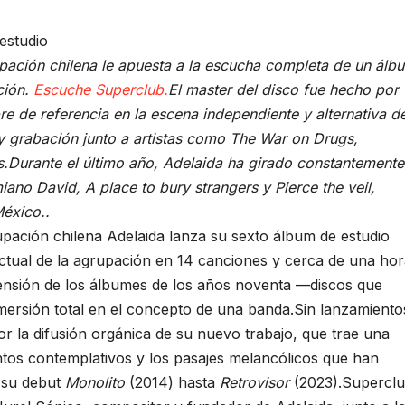
estudio
rupación chilena le apuesta a la escucha completa de un álb
ción.
Escuche Superclub.
El master del disco fue hecho por
e de referencia en la escena independiente y alternativa d
y grabación junto a artistas como The War on Drugs,
os.Durante el último año, Adelaida ha girado constantemente
ano David, A place to bury strangers y Pierce the veil,
éxico..
upación chilena Adelaida lanza su sexto álbum de estudio
ctual de la agrupación en 14 canciones y cerca de una ho
ensión de los álbumes de los años noventa —discos que
mersión total en el concepto de una banda.Sin lanzamiento
or la difusión orgánica de su nuevo trabajo, que trae una
tos contemplativos y los pasajes melancólicos que han
e su debut
Monolito
(2014) hasta
Retrovisor
(2023).Supercl