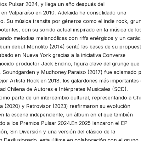
ios Pulsar 2024, y llega un año después del
en Valparaíso en 2010, Adelaida ha consolidado una
io. Su música transita por géneros como el indie rock, gru
tentes, con su sonido actual inspirado en la música de lo
ndo melodías melancólicas con riffs enérgicos y un carác
álbum debut Monolito (2014) sentó las bases de su propues
bado en Nueva York gracias a la iniciativa Converse
nocido productor Jack Endino, figura clave del grunge que
a, Soundgarden y Mudhoney.Paraíso (2017) fue aclamado 
Mejor Artista Rock en 2018, los galardones más importantes
dad Chilena de Autores e Intérpretes Musicales (SCD).
omo parte de un intercambio cultural, representando a Chi
a (2020) y Retrovisor (2023) reafirmaron su evolución
 en la escena independiente, un álbum en el que también
ado a los Premios Pulsar 2024.En 2025 lanzaron el EP
ón, Sin Diversión y una versión del clásico de la
 Desilusionado, esta última en colaboración con el grupo