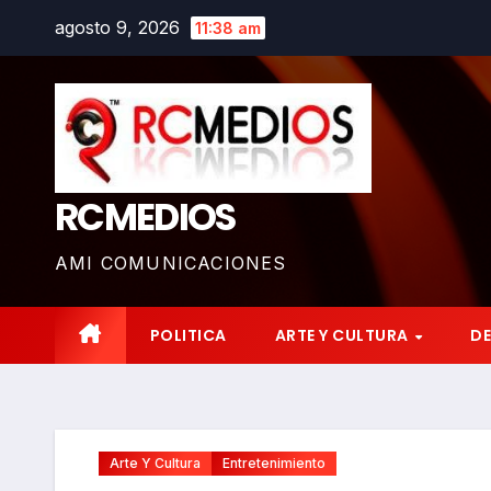
Saltar
agosto 9, 2026
11:38 am
al
contenido
RCMEDIOS
AMI COMUNICACIONES
POLITICA
ARTE Y CULTURA
D
Arte Y Cultura
Entretenimiento