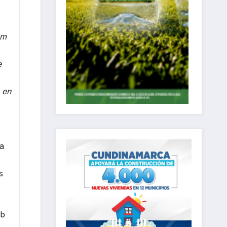
um
e
 en
ra
s
ub