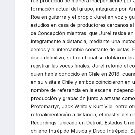
fue producido de manera independiente por J
formación actual del grupo, integrada por A
Roa en guitarra y el propio Jurel en voz y g
estudios en casa de productores cercanos al 
de Concepción mientras que Jurel reside en 
íntegramente a distancia, mediante una meto
demos y el intercambio constante de pistas. 
disco definitivo, sobre el cual se doblaron l
registrar las voces finales, Jurel retomó el c
quien había conocido en Chile en 2018, cuan
en su visita a Chile y ambos coincidieron en
nombre de referencia en la escena independie
producción y grabación junto a artistas co
Protomartyr, Jack White y Kurt Vile, entre ot
retroalimentación a distancia, el master del 
Recordings, ubicado en Detroit, Estados Unid
chileno Intrépido Música y Disco Intrépido. 