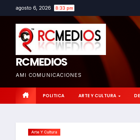
Saltar
agosto 6, 2026
8:33 pm
al
contenido
RCMEDIOS
AMI COMUNICACIONES
POLITICA
ARTE Y CULTURA
D
Arte Y Cultura