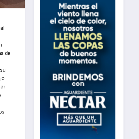
al
n
as de
 su
jo
zar
e
os,