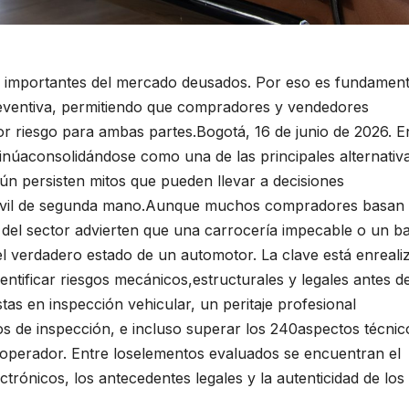
 importantes del mercado deusados. Por eso es fundament
n preventiva, permitiendo que compradores y vendedores
r riesgo para ambas partes.Bogotá, 16 de junio de 2026. E
núaconsolidándose como una de las principales alternativ
aún persisten mitos que pueden llevar a decisiones
óvil de segunda mano.Aunque muchos compradores basan
s del sector advierten que una carrocería impecable o un ba
el verdadero estado de un automotor. La clave está enreali
dentificar riesgos mecánicos,estructurales y legales antes d
as en inspección vehicular, un peritaje profesional
os de inspección, e incluso superar los 240aspectos técnic
l operador. Entre loselementos evaluados se encuentran el
ctrónicos, los antecedentes legales y la autenticidad de los