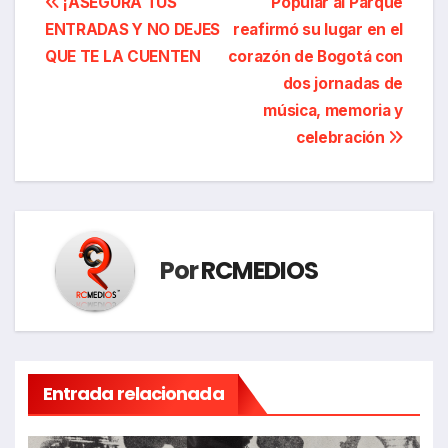
Navegación
¡ASEGURA TUS
Popular al Parque
ENTRADAS Y NO DEJES
reafirmó su lugar en el
de
QUE TE LA CUENTEN
corazón de Bogotá con
entradas
dos jornadas de
música, memoria y
celebración
Por
RCMEDIOS
Entrada relacionada