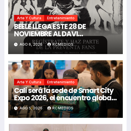
Arte Y Cultura
Entretenimiento
BEÉLE LLEGA ESTE 28 DE
NOVIEMBRE AL DAVI
ARENA.COMIENZA LA VENTA DE
AGO 6, 2026
RCMEDIOS
BOLETERÍA DE «BORONDOTOUR»
Arte Y Cultura
Entretenimiento
Cali será la sede de Smart City
Expo 2026, el encuentro global
que impulsa ciudades
AGO 5, 2026
RCMEDIOS
biointeligentes