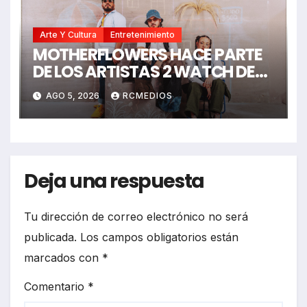
Arte Y Cultura
Entretenimiento
MOTHERFLOWERS HACE PARTE
DE LOS ARTISTAS 2 WATCH DE
LOS PREMIOS JUVENTUD 2026
AGO 5, 2026
RCMEDIOS
Deja una respuesta
Tu dirección de correo electrónico no será
publicada.
Los campos obligatorios están
marcados con
*
Comentario
*