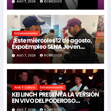
AGO 7, 2026
RCMEDIOS
MIX)”
Entretenimiento
¡Este miércoles 12 de agosto,
ExpoEmpleo SENA Joven
ofrece 1.220 oportunidades
AGO 7, 2026
RCMEDIOS
laborales para la juventud de
Cundinamarca!
Arte Y Cultura
Entretenimiento
KEI LINCH PRESENTA LA VERSIÓN
EN VIVO DEL PODEROSO
RAP “CALIBRE 22”
AGO 7, 2026
RCMEDIOS