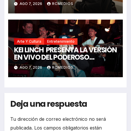
ofrece 1.220 oportunidades
AGO 7, 2026
RCMEDIOS
laborales para la juventud de
Cundinamarca!
Arte Y Cultura
Entretenimiento
KEI LINCH PRESENTA LA VERSIÓN
EN VIVO DEL PODEROSO
RAP “CALIBRE 22”
AGO 7, 2026
RCMEDIOS
Deja una respuesta
Tu dirección de correo electrónico no será
publicada.
Los campos obligatorios están